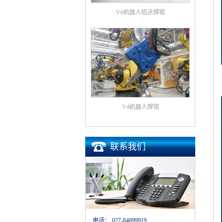
V6机器人铝点焊钳
V4机器人焊钳
联系我们
电话：
027-84899919