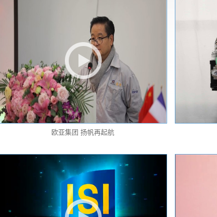
焊产品#c
欧亚集团 扬帆再起航