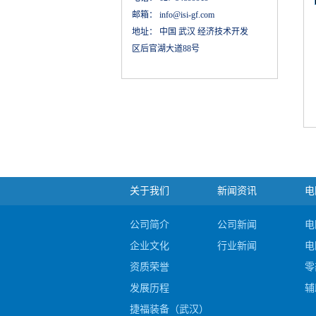
邮箱：
info@isi-gf.com
地址：
中国 武汉 经济技术开发
区后官湖大道88号
关于我们
新闻资讯
电
公司简介
公司新闻
电
企业文化
行业新闻
电
资质荣誉
零
发展历程
辅
捷福装备（武汉）股份有限公司电阻焊产品