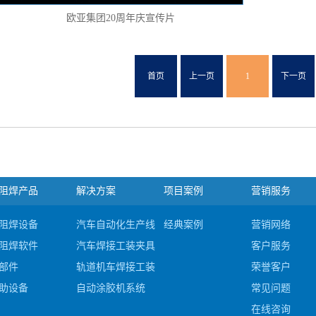
欧亚集团20周年庆宣传片
首页
上一页
1
下一页
阻焊产品
解决方案
项目案例
营销服务
阻焊设备
汽车自动化生产线集成
经典案例
营销网络
阻焊软件
汽车焊接工装夹具及检具
客户服务
部件
轨道机车焊接工装及夹具
荣誉客户
助设备
自动涂胶机系统
常见问题
#c
在线咨询