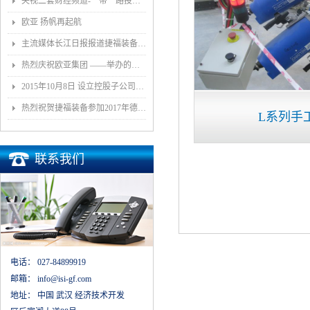
央视二套财经频道-一带一路投资指南报道我司董事长和捷福装备（武汉）股份有限公司
欧亚 扬帆再起航
主流媒体长江日报报道捷福装备（武汉）有限公司上央视2套财经栏目“一带一路栏目”
热烈庆祝欧亚集团 ——举办的《汽车白车身智能制造技术论坛》顺利召开
2015年10月8日 设立控股子公司武汉捷福鹰汽车装备有限公司决议公告
热烈祝贺捷福装备参加2017年德国埃森展取得圆满成功
L系列手
联系我们
电话：
027-84899919
邮箱：
info@isi-gf.com
地址：
中国 武汉 经济技术开发