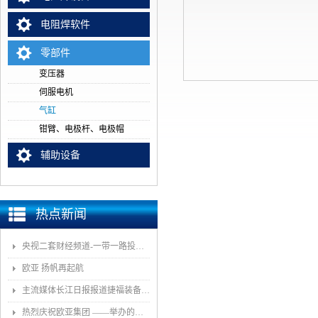
电阻焊软件
零部件
变压器
伺服电机
气缸
钳臂、电极杆、电极帽
辅助设备
热点新闻
央视二套财经频道-一带一路投资指南报道我司董事长和捷福装备（武汉）股份有限公司
欧亚 扬帆再起航
主流媒体长江日报报道捷福装备（武汉）有限公司上央视2套财经栏目“一带一路栏目”
热烈庆祝欧亚集团 ——举办的《汽车白车身智能制造技术论坛》顺利召开