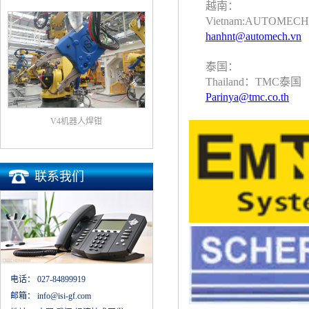
越南：
Vietnam:AUTOME
hanhnt@automech.vn
泰国：
Thailand：TMC泰国
Parinya@tmc.co.th
V4机器人焊钳
联系我们
电话：
027-84899919
邮箱：
info@isi-gf.com